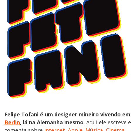
Felipe Tofani é um designer mineiro vivendo em
Berlin
, lá na Alemanha mesmo
. Aqui ele escreve e
comenta sobre
Internet
,
Apple
,
Música
,
Cinema
,