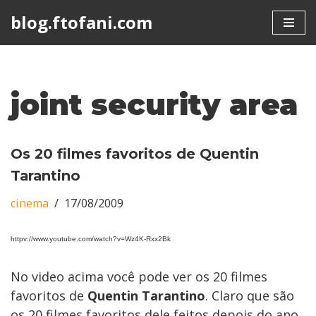
blog.ftofani.com
Skip
to
content
joint security area
Os 20 filmes favoritos de Quentin
Tarantino
cinema
17/08/2009
httpv://www.youtube.com/watch?v=Wz4K-Rxx2Bk
No video acima você pode ver os 20 filmes
favoritos de
Quentin Tarantino
. Claro que são
os 20 filmes favoritos dele feitos depois do ano