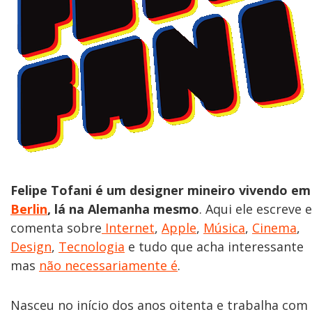
Felipe Tofani é um designer mineiro vivendo em
Berlin
, lá na Alemanha mesmo
. Aqui ele escreve e
comenta sobre
Internet
,
Apple
,
Música
,
Cinema
,
Design
,
Tecnologia
e tudo que acha interessante
mas
não necessariamente é
.
Nasceu no início dos anos oitenta e trabalha com