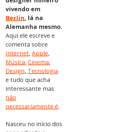
designer mineiro
vivendo em
Berlin
, lá na
Alemanha mesmo
.
Aqui ele escreve e
comenta sobre
Internet
,
Apple
,
Música
,
Cinema
,
Design
,
Tecnologia
e tudo que acha
interessante mas
não
necessariamente é
.
Nasceu no início dos