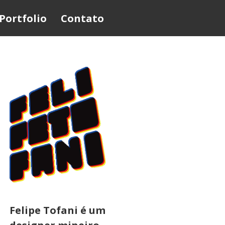
Portfolio
Contato
Felipe Tofani é um