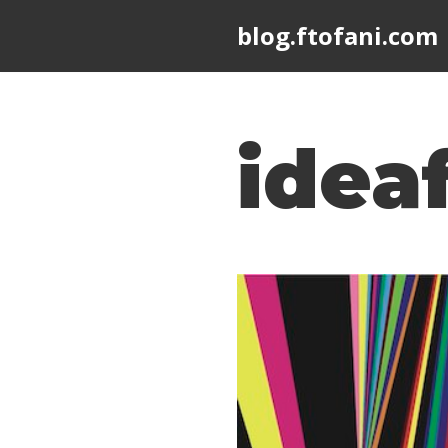
blog.ftofani.com
Skip
to
content
idea