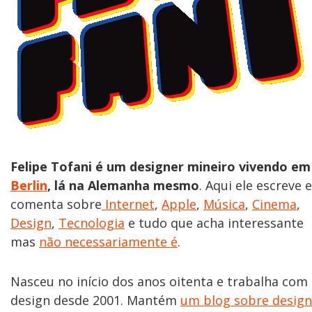
Felipe Tofani é um designer mineiro vivendo em
Berlin
, lá na Alemanha mesmo
. Aqui ele escreve e
comenta sobre
Internet
,
Apple
,
Música
,
Cinema
,
Design
,
Tecnologia
e tudo que acha interessante
mas
não necessariamente é
.
Nasceu no início dos anos oitenta e trabalha com
design desde 2001. Mantém
um blog sobre design