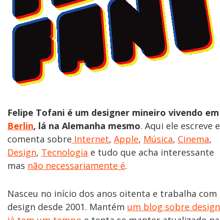
Felipe Tofani é um designer mineiro vivendo em
Berlin
, lá na Alemanha mesmo
. Aqui ele escreve e
comenta sobre
Internet
,
Apple
,
Música
,
Cinema
,
Design
,
Tecnologia
e tudo que acha interessante
mas
não necessariamente é
.
Nasceu no início dos anos oitenta e trabalha com
design desde 2001. Mantém
um blog sobre design
já tem um tempo
e tenta se manter atualizado na