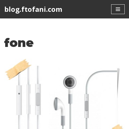
blog.ftofani.com
Skip
to
content
fone