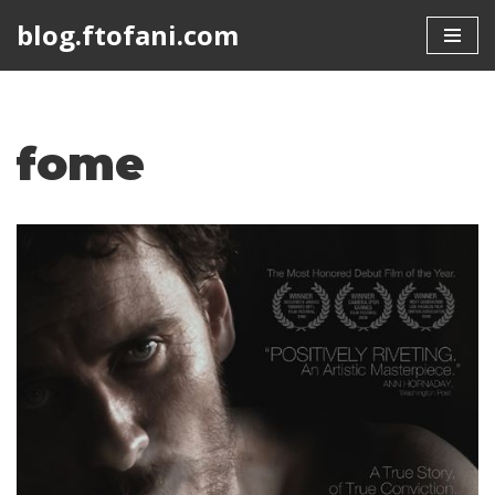
blog.ftofani.com
Skip
to
content
fome