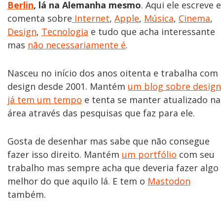
Berlin
, lá na Alemanha mesmo
. Aqui ele escreve e
comenta sobre
Internet
,
Apple
,
Música
,
Cinema
,
Design
,
Tecnologia
e tudo que acha interessante
mas
não necessariamente é
.
Nasceu no início dos anos oitenta e trabalha com
design desde 2001. Mantém
um blog sobre design
já tem um tempo
e tenta se manter atualizado na
área através das pesquisas que faz para ele.
Gosta de desenhar mas sabe que não consegue
fazer isso direito. Mantém
um portfólio
com seu
trabalho mas sempre acha que deveria fazer algo
melhor do que aquilo lá. E tem o
Mastodon
também.