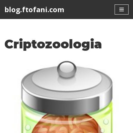
blog.ftofani.com
Skip
to
content
Criptozoologia