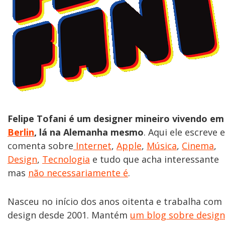
Felipe Tofani é um designer mineiro vivendo em
Berlin
, lá na Alemanha mesmo
. Aqui ele escreve e
comenta sobre
Internet
,
Apple
,
Música
,
Cinema
,
Design
,
Tecnologia
e tudo que acha interessante
mas
não necessariamente é
.
Nasceu no início dos anos oitenta e trabalha com
design desde 2001. Mantém
um blog sobre design