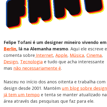
Felipe Tofani é um designer mineiro vivendo em
Berlin
, lá na Alemanha mesmo
. Aqui ele escreve e
comenta sobre
Internet
,
Apple
,
Música
,
Cinema
,
Design
,
Tecnologia
e tudo que acha interessante
mas
não necessariamente é
.
Nasceu no início dos anos oitenta e trabalha com
design desde 2001. Mantém
um blog sobre design
já tem um tempo
e tenta se manter atualizado na
área através das pesquisas que faz para ele.