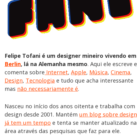
Felipe Tofani é um designer mineiro vivendo em
Berlin
, lá na Alemanha mesmo
. Aqui ele escreve e
comenta sobre
Internet
,
Apple
,
Música
,
Cinema
,
Design
,
Tecnologia
e tudo que acha interessante
mas
não necessariamente é
.
Nasceu no início dos anos oitenta e trabalha com
design desde 2001. Mantém
um blog sobre design
já tem um tempo
e tenta se manter atualizado na
área através das pesquisas que faz para ele.