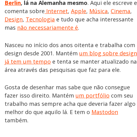
Berlin
, lá na Alemanha mesmo
. Aqui ele escreve e
comenta sobre
Internet
,
Apple
,
Música
,
Cinema
,
Design
,
Tecnologia
e tudo que acha interessante
mas
não necessariamente é
.
Nasceu no início dos anos oitenta e trabalha com
design desde 2001. Mantém
um blog sobre design
já tem um tempo
e tenta se manter atualizado na
área através das pesquisas que faz para ele.
Gosta de desenhar mas sabe que não consegue
fazer isso direito. Mantém
um portfólio
com seu
trabalho mas sempre acha que deveria fazer algo
melhor do que aquilo lá. E tem o
Mastodon
também.