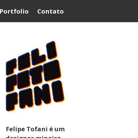
Portfolio
Contato
Felipe Tofani é um