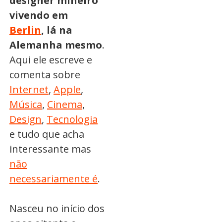
designer mineiro
vivendo em
Berlin
, lá na
Alemanha mesmo
.
Aqui ele escreve e
comenta sobre
Internet
,
Apple
,
Música
,
Cinema
,
Design
,
Tecnologia
e tudo que acha
interessante mas
não
necessariamente é
.
Nasceu no início dos