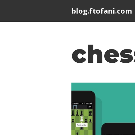
blog.ftofani.com
Skip
to
content
ches