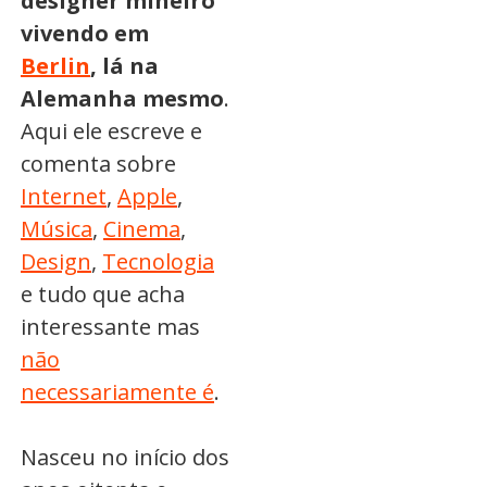
designer mineiro
vivendo em
Berlin
, lá na
Alemanha mesmo
.
Aqui ele escreve e
comenta sobre
Internet
,
Apple
,
Música
,
Cinema
,
Design
,
Tecnologia
e tudo que acha
interessante mas
não
necessariamente é
.
Nasceu no início dos