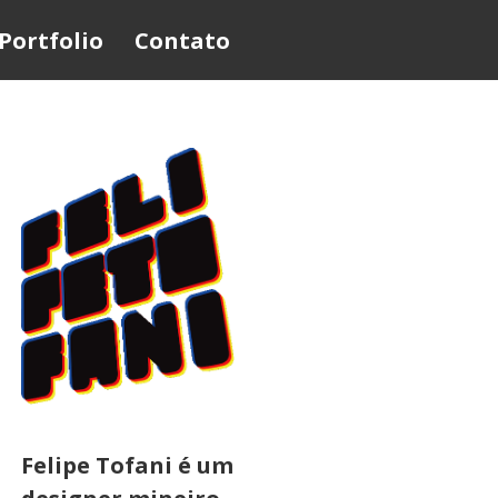
Portfolio
Contato
Felipe Tofani é um