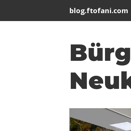
blog.ftofani.com
Skip
to
content
Bürg
Neuk