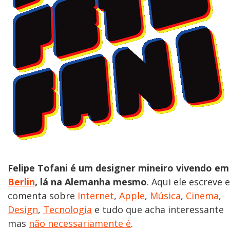
Felipe Tofani é um designer mineiro vivendo em
Berlin
, lá na Alemanha mesmo
. Aqui ele escreve e
comenta sobre
Internet
,
Apple
,
Música
,
Cinema
,
Design
,
Tecnologia
e tudo que acha interessante
mas
não necessariamente é
.