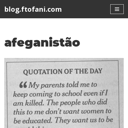
blog.ftofani.com
Skip
to
content
afeganistão