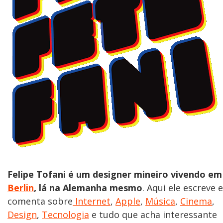
Felipe Tofani é um designer mineiro vivendo em
Berlin
, lá na Alemanha mesmo
. Aqui ele escreve e
comenta sobre
Internet
,
Apple
,
Música
,
Cinema
,
Design
,
Tecnologia
e tudo que acha interessante