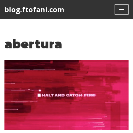
blog.ftofani.com
Skip
to
content
abertura