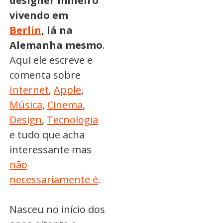
designer mineiro
vivendo em
Berlin
, lá na
Alemanha mesmo
.
Aqui ele escreve e
comenta sobre
Internet
,
Apple
,
Música
,
Cinema
,
Design
,
Tecnologia
e tudo que acha
interessante mas
não
necessariamente é
.
Nasceu no início dos