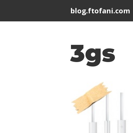
blog.ftofani.com
Skip
to
content
3gs