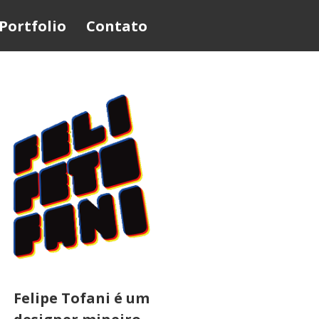
Portfolio
Contato
Felipe Tofani é um