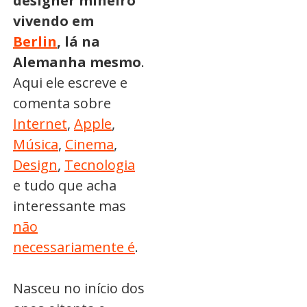
designer mineiro
vivendo em
Berlin
, lá na
Alemanha mesmo
.
Aqui ele escreve e
comenta sobre
Internet
,
Apple
,
Música
,
Cinema
,
Design
,
Tecnologia
e tudo que acha
interessante mas
não
necessariamente é
.
Nasceu no início dos