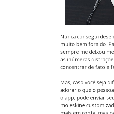
Nunca consegui desenh
muito bem fora do iPad
sempre me deixou me
as inúmeras distraçõ
concentrar de fato e f
Mas, caso você seja di
adorar o que o pessoal
o app, pode enviar se
moleskine customizado
mais em conta, mas pa