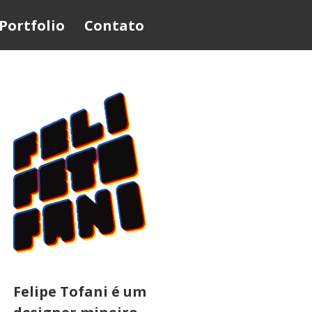
Portfolio
Contato
Felipe Tofani é um