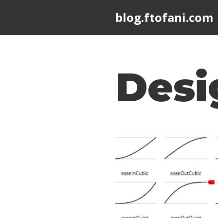
blog.ftofani.com
Skip
to
content
Desi