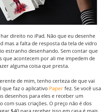
ar direito no iPad. Não que eu desenhe
 mas a falta de resposta da tela de vidro
io estranho desenhando. Sem contar que
es que acontecem por ali me impedem de
azer alguma coisa que presta.
ferente de mim, tenho certeza de que vai
 que faz o aplicativo
Paper
fez. Se você usa
us desenhos para eles e receber um
 com suas criações. O preço não é dos
gar $40 para receber isso em casa é mais