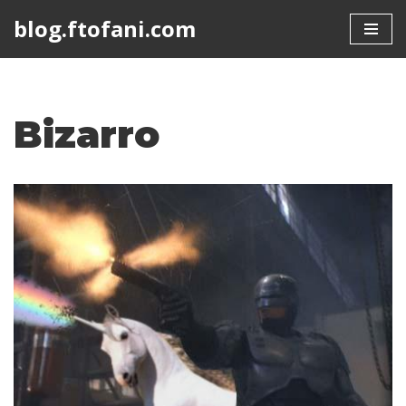
blog.ftofani.com
Skip
to
content
Bizarro