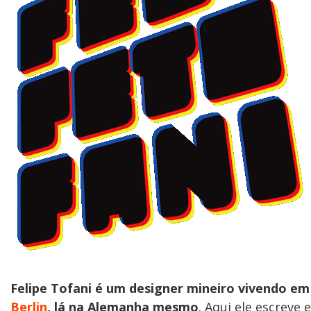
Felipe Tofani é um designer mineiro vivendo em
Berlin
, lá na Alemanha mesmo
. Aqui ele escreve e