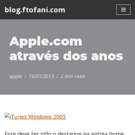
blog.ftofani.com
Skip
to
content
Apple.com
através dos anos
apple
19/01/2013
2 min read
Esse deve ter sido o destaque na antiga home