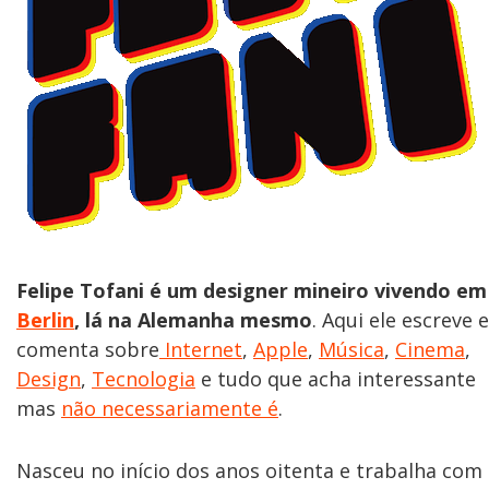
Felipe Tofani é um designer mineiro vivendo em
Berlin
, lá na Alemanha mesmo
. Aqui ele escreve e
comenta sobre
Internet
,
Apple
,
Música
,
Cinema
,
Design
,
Tecnologia
e tudo que acha interessante
mas
não necessariamente é
.
Nasceu no início dos anos oitenta e trabalha com