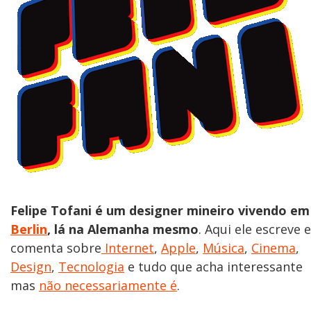
Felipe Tofani é um designer mineiro vivendo em
Berlin
, lá na Alemanha mesmo
. Aqui ele escreve e
comenta sobre
Internet
,
Apple
,
Música
,
Cinema
,
Design
,
Tecnologia
e tudo que acha interessante
mas
não necessariamente é
.