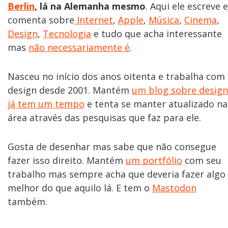
Berlin
, lá na Alemanha mesmo
. Aqui ele escreve e
comenta sobre
Internet
,
Apple
,
Música
,
Cinema
,
Design
,
Tecnologia
e tudo que acha interessante
mas
não necessariamente é
.
Nasceu no início dos anos oitenta e trabalha com
design desde 2001. Mantém
um blog sobre design
já tem um tempo
e tenta se manter atualizado na
área através das pesquisas que faz para ele.
Gosta de desenhar mas sabe que não consegue
fazer isso direito. Mantém
um portfólio
com seu
trabalho mas sempre acha que deveria fazer algo
melhor do que aquilo lá. E tem o
Mastodon
também.