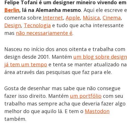
Felipe Tofani é um designer mineiro vivendo em
Berlin
, lá na Alemanha mesmo
. Aqui ele escreve e
comenta sobre
Internet
,
Apple
,
Música
,
Cinema
,
Design
,
Tecnologia
e tudo que acha interessante
mas
não necessariamente é
.
Nasceu no início dos anos oitenta e trabalha com
design desde 2001. Mantém
um blog sobre design
já tem um tempo
e tenta se manter atualizado na
área através das pesquisas que faz para ele.
Gosta de desenhar mas sabe que não consegue
fazer isso direito. Mantém
um portfólio
com seu
trabalho mas sempre acha que deveria fazer algo
melhor do que aquilo lá. E tem o
Mastodon
também.