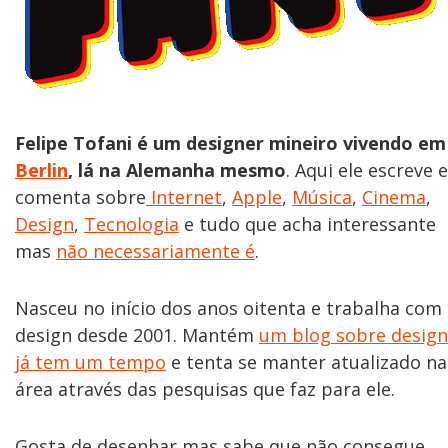
Felipe Tofani é um designer mineiro vivendo em
Berlin
, lá na Alemanha mesmo
. Aqui ele escreve e
comenta sobre
Internet
,
Apple
,
Música
,
Cinema
,
Design
,
Tecnologia
e tudo que acha interessante
mas
não necessariamente é
.
Nasceu no início dos anos oitenta e trabalha com
design desde 2001. Mantém
um blog sobre design
já tem um tempo
e tenta se manter atualizado na
área através das pesquisas que faz para ele.
Gosta de desenhar mas sabe que não consegue