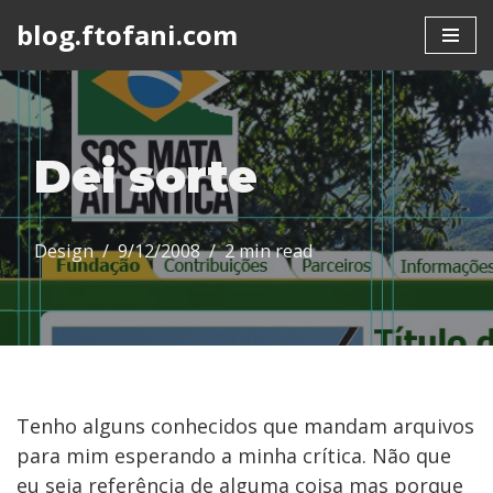
blog.ftofani.com
Skip
to
content
Dei sorte
Design
9/12/2008
2 min read
Tenho alguns conhecidos que mandam arquivos
para mim esperando a minha crítica. Não que
eu seja referência de alguma coisa mas porque