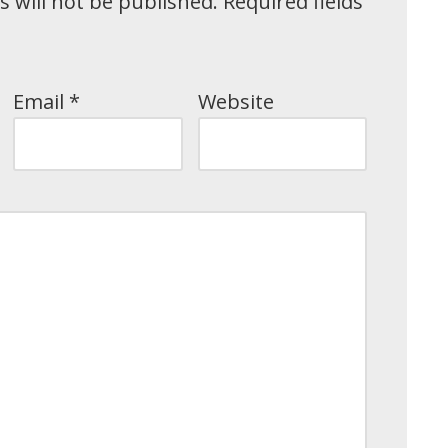
 will not be published.
Required fields
Email
*
Website