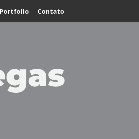
Portfolio
Contato
egas