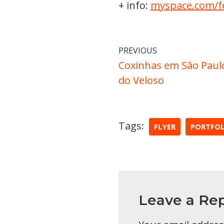
+ info:
myspace.com/f
PREVIOUS
Coxinhas em São Paulo
do Veloso
Tags:
FLYER
PORTFOL
Leave a Rep