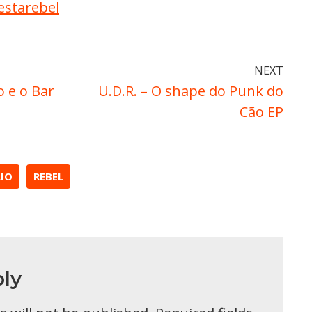
estarebel
NEXT
 e o Bar
U.D.R. – O shape do Punk do
Cão EP
IO
REBEL
ly