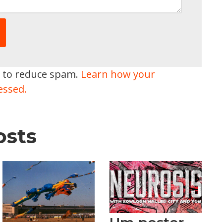
t to reduce spam.
Learn how your
essed.
osts