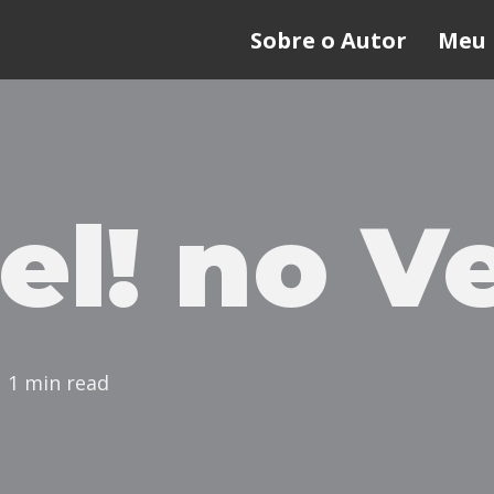
Sobre o Autor
Meu 
el! no V
1 min read